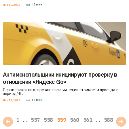
< 1
мин.
Янв 19, 2022
Антимонопольщики инициируют проверку в
отношении «Яндекс Go»
Сервис такси подозревают в завышении стоимости проезда в
период ЧП.
< 1
мин.
Янв 19, 2022
1
557
558
559
560
561
588
…
…