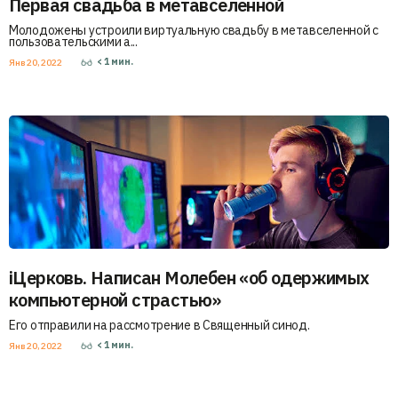
Первая свадьба в метавселенной
Молодожены устроили виртуальную свадьбу в метавселенной с
пользовательскими а...
< 1
мин.
Янв 20, 2022
iЦерковь. Написан Молебен «об одержимых
компьютерной страстью»
Его отправили на рассмотрение в Священный синод.
< 1
мин.
Янв 20, 2022