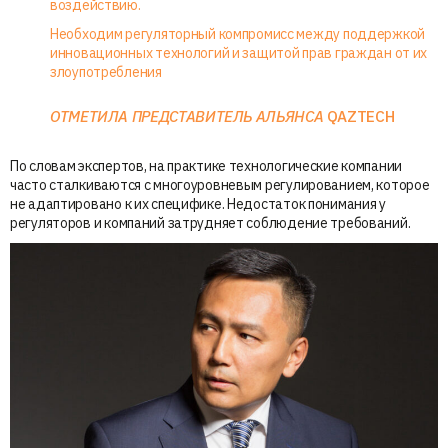
воздействию.
Необходим регуляторный компромисс между поддержкой
инновационных технологий и защитой прав граждан от их
злоупотребления
ОТМЕТИЛА ПРЕДСТАВИТЕЛЬ АЛЬЯНСА
QAZTECH
По словам экспертов, на практике технологические компании
часто сталкиваются с многоуровневым регулированием, которое
не адаптировано к их специфике. Недостаток понимания у
регуляторов и компаний затрудняет соблюдение требований.