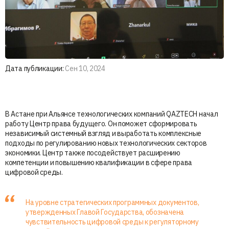
Дата публикации:
Сен 10, 2024
В Астане при Альянсе технологических компаний QAZTECH начал
работу Центр права будущего. Он поможет сформировать
независимый системный взгляд и выработать комплексные
подходы по регулированию новых технологических секторов
экономики. Центр также посодействует расширению
компетенции и повышению квалификации в сфере права
цифровой среды.
На уровне стратегических программных документов,
утвержденных Главой Государства, обозначена
чувствительность цифровой среды к регуляторному