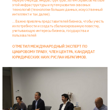
первую очередь, инфраструктуры, затем сервисов на базе
этой инфраструктуры и путем развития сквозных
технологий (технологии больших данных, искусственный
интеллект и так далее).
… Важно привлечь представителей бизнеса, чтобы учесть
их потребности и создать сбалансированную повестку,
учитывающую интересы бизнеса, государства и
пользователей
ОТМЕТИЛ МЕЖДУНАРОДНЫЙ ЭКСПЕРТ ПО
ЦИФРОВОМУ ПРАВУ, ЧЛЕН ЦЕНТРА, КАНДИДАТ
ЮРИДИЧЕСКИХ НАУК РУСЛАН ИБРАГИМОВ.