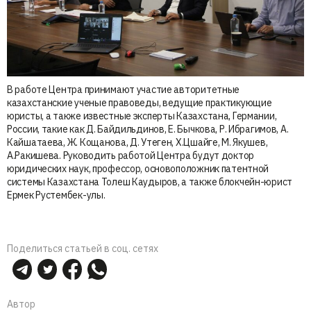
В работе Центра принимают участие авторитетные
казахстанские ученые правоведы, ведущие практикующие
юристы, а также известные эксперты Казахстана, Германии,
России, такие как Д. Байдильдинов, Е. Бычкова, Р. Ибрагимов, А.
Кайшатаева, Ж. Кощанова, Д. Утеген, Х.Цшайге, М. Якушев,
А.Ракишева. Руководить работой Центра будут доктор
юридических наук, профессор, основоположник патентной
системы Казахстана Толеш Каудыров, а также блокчейн-юрист
Ермек Рустембек-улы.
Поделиться статьей в соц. сетях
Автор