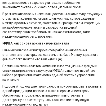
которая позволяет заранее учитывать требования
законодательства и снижать потенциальные риски.
В рамках направления клиентам доступны анализ существующих
структур владения, налоговая диагностика, сопровождение
международных активов, подготовка к раскрытию информации
по зарубежным компаниям и разработка решений,
соответствующих требованиям как казахстанского, так и
международного регулирования.
МФЦА как основа архитектуры капитала
Одним из ключевых инструментов работы направления
становятся структуры, создаваемые на базе Международного
финансового центра «Астана» (МФЦА).
По мнению специалистов компании, инвестиционные фонды и
специализированные структуры МФЦА позволяют перейти от
набора разрозненных активов к единой системе управления
капиталом.
Подобный подход дает возможность консолидировать активы в
одной юрисдикции, привлекать партнеров и инвесторов,
обеспечивать прозрачность владения и выстраивать
долгосрочную архитектуру капитала, соответствующую
международным стандартам.