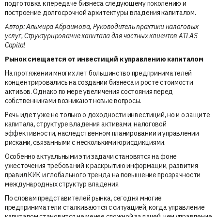
подготовка к передаче бизнеса следующему поколению и
построение долгосрочной архитектуры владения капиталом.
Автор: Альмира Абраимова, Руководитель практики налоговых
услуг, Структурирование капитала для частных клиентов ATLAS
Capital
Рынок смещается от инвестиций к управлению капиталом
На протяжении многих лет большинство предпринимателей
концентрировались на создании бизнеса и росте стоимости
активов. Однако по мере увеличения состояния перед
собственниками возникают новые вопросы.
Речь идет уже не только о доходности инвестиций, но и о защите
капитала, структуре владения активами, налоговой
эффективности, наследственном планировании и управлении
рисками, связанными с несколькими юрисдикциями.
Особенно актуальными эти задачи становятся на фоне
ужесточения требований к раскрытию информации, развития
правил КИК и глобального тренда на повышение прозрачности
международных структур владения.
По словам представителей рынка, сегодня многие
предприниматели сталкиваются с ситуацией, когда управление
капиталом становится не менее сложной задачей, чем управление