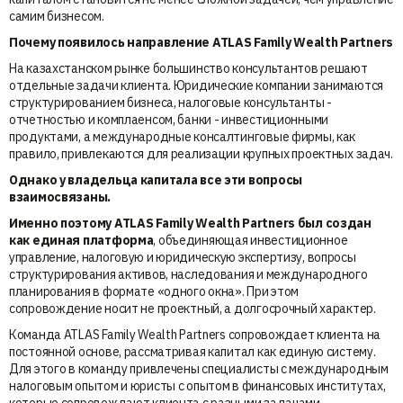
самим бизнесом.
Почему появилось направление ATLAS Family Wealth Partners
На казахстанском рынке большинство консультантов решают
отдельные задачи клиента. Юридические компании занимаются
структурированием бизнеса, налоговые консультанты -
отчетностью и комплаенсом, банки - инвестиционными
продуктами, а международные консалтинговые фирмы, как
правило, привлекаются для реализации крупных проектных задач.
Однако у владельца капитала все эти вопросы
взаимосвязаны.
Именно поэтому ATLAS Family Wealth Partners был создан
как единая платформа
, объединяющая инвестиционное
управление, налоговую и юридическую экспертизу, вопросы
структурирования активов, наследования и международного
планирования в формате «одного окна». При этом
сопровождение носит не проектный, а долгосрочный характер.
Команда ATLAS Family Wealth Partners сопровождает клиента на
постоянной основе, рассматривая капитал как единую систему.
Для этого в команду привлечены специалисты с международным
налоговым опытом и юристы с опытом в финансовых институтах,