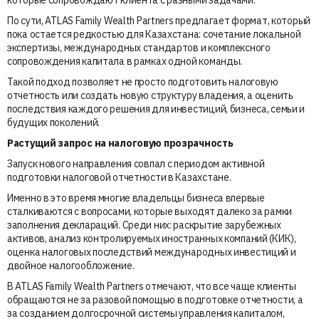
которые сопровождают клиента с разными задачами.
По сути, ATLAS Family Wealth Partners предлагает формат, который
пока остается редкостью для Казахстана: сочетание локальной
экспертизы, международных стандартов и комплексного
сопровождения капитала в рамках одной команды.
Такой подход позволяет не просто подготовить налоговую
отчетность или создать новую структуру владения, а оценить
последствия каждого решения для инвестиций, бизнеса, семьи и
будущих поколений.
Растущий запрос на налоговую прозрачность
Запуск нового направления совпал с периодом активной
подготовки налоговой отчетности в Казахстане.
Именно в это время многие владельцы бизнеса впервые
сталкиваются с вопросами, которые выходят далеко за рамки
заполнения деклараций. Среди них: раскрытие зарубежных
активов, анализ контролируемых иностранных компаний (КИК),
оценка налоговых последствий международных инвестиций и
двойное налогообложение.
В ATLAS Family Wealth Partners отмечают, что все чаще клиенты
обращаются не за разовой помощью в подготовке отчетности, а
за созданием долгосрочной системы управления капиталом,