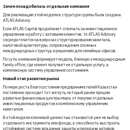
Зачем понадобилась отдельная компания
Для реализации этой модели в структуре группы была создана
ATLAS Advisory.
Если ATLAS Capital продолжает отвечать за инвестиционное
управление и работу с активами клиентов, то ATLAS Advisory
сосредоточится на вопросах структурирования капитала,
налоговой архитектуры, сопровождения сложных
международных структур и решениях для семейных офисов.
По сути, компания формирует модель, близкую к международным
family office, где клиент получает не отдельную услугу, а
комплексную систему управления состоянием.
Новый этап развития рынка
По мере роста благосостояния предпринимателей Казахстан
постепенно проходит тот же путь, который ранее прошли
развитые финансовые центры мира: от покупки отдельных
инвестиционных продуктов к комплексному управлению
капиталом.
В этой модели ключевой ценностью становится уже не выбор
отдельного инструмента или фонда, а способность выстроить
устойчивую систему владения, защиты и передачи активов.