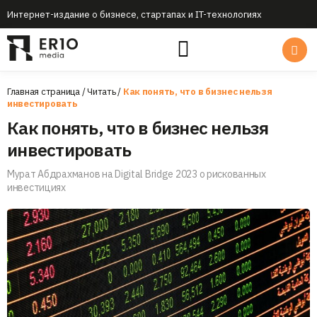
Интернет-издание о бизнесе, стартапах и IT-технологиях
Главная страница
/
Читать
/
Как понять, что в бизнес нельзя
инвестировать
Как понять, что в бизнес нельзя
инвестировать
Мурат Абдрахманов на Digital Bridge 2023 о рискованных
инвестициях