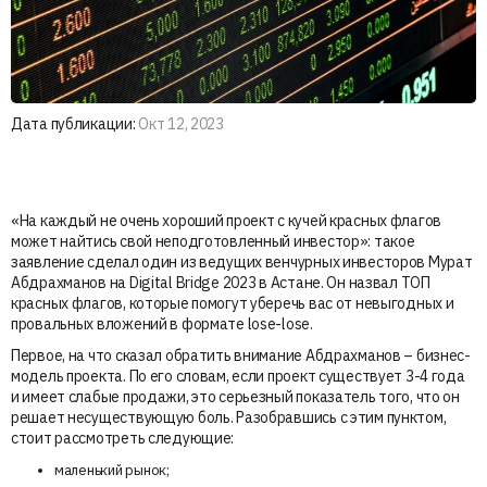
Дата публикации:
Окт 12, 2023
«На каждый не очень хороший проект с кучей красных флагов
может найтись свой неподготовленный инвестор»: такое
заявление сделал один из ведущих венчурных инвесторов Мурат
Абдрахманов на Digital Bridge 2023 в Астане. Он назвал ТОП
красных флагов, которые помогут уберечь вас от невыгодных и
провальных вложений в формате lose-lose.
Первое, на что сказал обратить внимание Абдрахманов – бизнес-
модель проекта. По его словам, если проект существует 3-4 года
и имеет слабые продажи, это серьезный показатель того, что он
решает несуществующую боль. Разобравшись с этим пунктом,
стоит рассмотреть следующие:
маленький рынок;