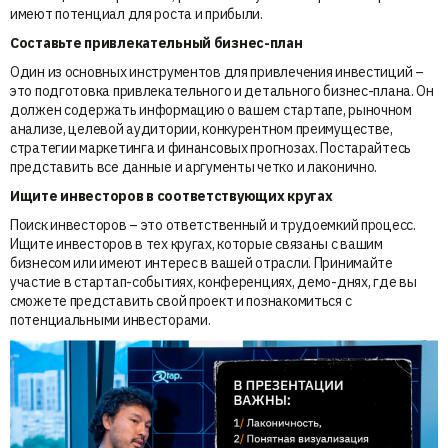
имеют потенциал для роста и прибыли.
Составьте привлекательный бизнес-план
Один из основных инструментов для привлечения инвестиций –
это подготовка привлекательного и детального бизнес-плана. Он
должен содержать информацию о вашем стартапе, рыночном
анализе, целевой аудитории, конкурентном преимуществе,
стратегии маркетинга и финансовых прогнозах. Постарайтесь
представить все данные и аргументы четко и лаконично.
Ищите инвесторов в соответствующих кругах
Поиск инвесторов – это ответственный и трудоемкий процесс.
Ищите инвесторов в тех кругах, которые связаны с вашим
бизнесом или имеют интерес в вашей отрасли. Принимайте
участие в стартап-событиях, конференциях, демо-днях, где вы
сможете представить свой проект и познакомиться с
потенциальными инвесторами.