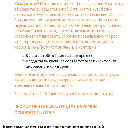
Казахстане?
Менталитет играет большую роль. Впрочем, и
в Казахстане казахстанские VC относятся чуть более
лояльно к отечественным проектам. Американские VC тоже
больше смотрят на американских партнеров. Но тут есть
другая составляющая. Когда ты делаешь продукт, сильно
отличающийся от того, что есть на рынке, и ты можешь
классно замотивировать, спрогнозировать какой-то рост
этого продукта путем вливания в него инвестиций, ты
уверен в нем. Получается, главные критерии:
Когда за тебя общается сам продукт
Когда ты пытаешься соответствовать критериям
американских лидеров
Фоном нужно знакомиться, держать инвесторов в курсе,
пытаться понравиться, говорить о каких-то своих
трекшенах, какие есть апдейты.
За продукт в США привлекаются большие инвестиции.
ПРОКОММЕНТИРОВАЛ МАДАТ КАРИМОВ,
ОСНОВАТЕЛЬ QTAP
Ключевые моменты для привлечения инвестиций