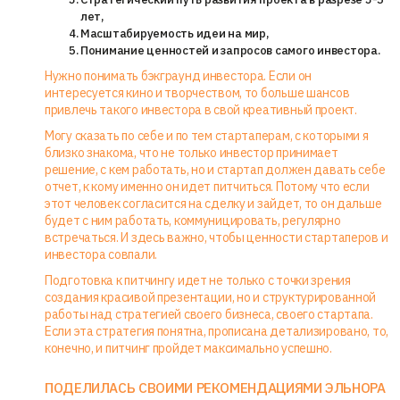
лет,
Масштабируемость идеи на мир,
Понимание ценностей и запросов самого инвестора.
Нужно понимать бэкграунд инвестора. Если он
интересуется кино и творчеством, то больше шансов
привлечь такого инвестора в свой креативный проект.
Могу сказать по себе и по тем стартаперам, с которыми я
близко знакома, что не только инвестор принимает
решение, с кем работать, но и стартап должен давать себе
отчет, к кому именно он идет питчиться. Потому что если
этот человек согласится на сделку и зайдет, то он дальше
будет с ним работать, коммуницировать, регулярно
встречаться. И здесь важно, чтобы ценности стартаперов и
инвестора совпали.
Подготовка к питчингу идет не только с точки зрения
создания красивой презентации, но и структурированной
работы над стратегией своего бизнеса, своего стартапа.
Если эта стратегия понятна, прописана детализировано, то,
конечно, и питчинг пройдет максимально успешно.
ПОДЕЛИЛАСЬ СВОИМИ РЕКОМЕНДАЦИЯМИ ЭЛЬНОРА