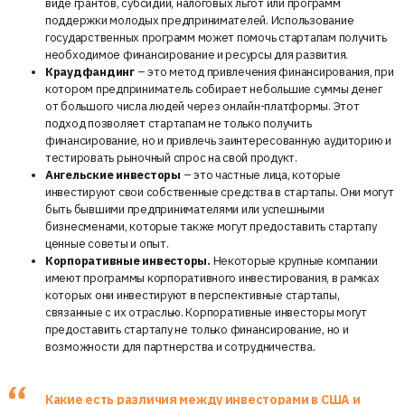
виде грантов, субсидий, налоговых льгот или программ
поддержки молодых предпринимателей. Использование
государственных программ может помочь стартапам получить
необходимое финансирование и ресурсы для развития.
Краудфандинг
– это метод привлечения финансирования, при
котором предприниматель собирает небольшие суммы денег
от большого числа людей через онлайн-платформы. Этот
подход позволяет стартапам не только получить
финансирование, но и привлечь заинтересованную аудиторию и
тестировать рыночный спрос на свой продукт.
Ангельские инвесторы
– это частные лица, которые
инвестируют свои собственные средства в стартапы. Они могут
быть бывшими предпринимателями или успешными
бизнесменами, которые также могут предоставить стартапу
ценные советы и опыт.
Корпоративные инвесторы.
Некоторые крупные компании
имеют программы корпоративного инвестирования, в рамках
которых они инвестируют в перспективные стартапы,
связанные с их отраслью. Корпоративные инвесторы могут
предоставить стартапу не только финансирование, но и
возможности для партнерства и сотрудничества.
Какие есть различия между инвесторами в США и