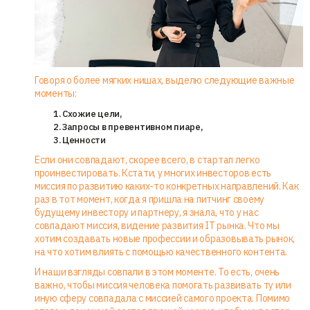
Говоря о более мягких нишах, выделю следующие важные
моменты:
Схожие цели,
Запросы в превентивном пиаре,
Ценности
Если они совпадают, скорее всего, в стартап легко
проинвестировать. Кстати, у многих инвесторов есть
миссия по развитию каких-то конкретных направлений. Как
раз в тот момент, когда я пришла на питчинг своему
будущему инвестору и партнеру, я знала, что у нас
совпадают миссия, видение развития IT рынка. Что мы
хотим создавать новые профессии и образовывать рынок,
на что хотим влиять с помощью качественного контента.
И наши взгляды совпали в этом моменте. То есть, очень
важно, чтобы миссия человека помогать развивать ту или
иную сферу совпадала с миссией самого проекта. Помимо