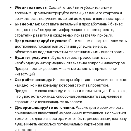
Убедительность:
Сделайте свой питч убедительным и
логичным. Продемонстрируйте потенциал вашего стартапа и
возможность получения высокой доходности для инвесторов.
Бизнес-план:
Составьте детальный и проработанный бизнес-
план, который содержит информацию о вашем проекте,
стратегии развития и ожидаемых показателях прибыли.
Продемонстрируйте успехи:
Если у вашего стартапа уже есть
достижения, показатели роста или успешные кейсы,
обязательно поделитесь этим с потенциальными инвесторами.
Будьте прозрачны:
Будьте готовы предоставить всю
необходимую информацию и отвечать на вопросы инвесторов.
Прозрачность и доверие – важные аспекты в привлечении
инвестиций.
Создайте команду:
Инвесторы обращают внимание не только
на идею, но и на команду, которая стоит за проектом.
Представьте свою команду, ее опыт и квалификацию. Покажите,
что у вас есть команда, способная реализовать задуманное и
справиться с возникающими вызовами.
Диверсифицируйте источники:
Рассмотрите возможность
привлечения инвестиций из различных источников. Положиться
только на одного инвестора может быть рискованным, поэтому
лучше иметь несколько потенциальных партнеров или
инвесторов.