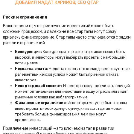
ДОБАВИЛ МАДАТ КАРИМОВ, CEO QTAP
Риски и ограничения
Важно помнить, что привлечение инвестиций может быть
сложным процессом, и далеко не все стартапы могут сразу
привлечь финансирование. Стартапы часто сталкиваются с рядом
рисков и ограничений:
Конкуренция:
Конкуренция на рынке стартапов может быть
высокой, и инвесторы могут выбирать проекты с наибольшим
потенциалом.
Нехватка опыта:
Недостаток опыта в команде или отсутствие
релевантных кейсов успеха может быть причиной отказа
инвесторов.
Неподходящий момент:
Инвесторы могут не считать текущий
момент оптимальным для инвестиций в вашу отрасль или видят
рыночные условия как неблагоприятные.
Финансовые ограничения:
Инвесторы могут не быть готовы
инвестировать необходимую сумму, или ваш стартап может
требовать больше финансирования, чем они могут
предоставить.
Привлечение инвестиций – это ключевой этап в развитии
стартапа, который может обеспечить его финансовую