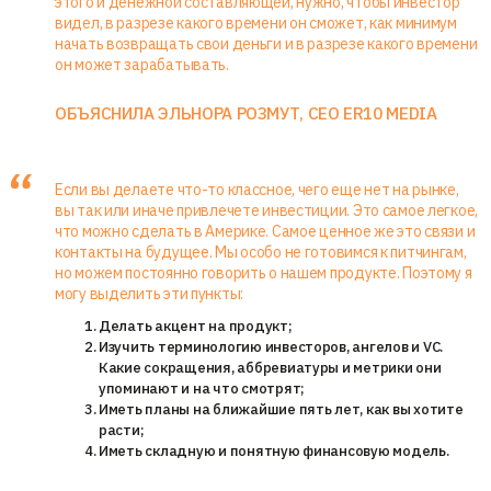
этого и денежной составляющей, нужно, чтобы инвестор
видел, в разрезе какого времени он сможет, как минимум
начать возвращать свои деньги и в разрезе какого времени
он может зарабатывать.
ОБЪЯСНИЛА ЭЛЬНОРА РОЗМУТ, CEO ER10 MEDIA
Если вы делаете что-то классное, чего еще нет на рынке,
вы так или иначе привлечете инвестиции. Это самое легкое,
что можно сделать в Америке. Самое ценное же это связи и
контакты на будущее. Мы особо не готовимся к питчингам,
но можем постоянно говорить о нашем продукте. Поэтому я
могу выделить эти пункты:
Делать акцент на продукт;
Изучить терминологию инвесторов, ангелов и VC.
Какие сокращения, аббревиатуры и метрики они
упоминают и на что смотрят;
Иметь планы на ближайшие пять лет, как вы хотите
расти;
Иметь складную и понятную финансовую модель.