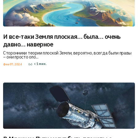
И все-таки Земля плоская… была… очень
давно… наверное
Сторонники теории плоской Земли, вероятно, всегда были правы
– они просто опо...
< 1
мин.
Фев 07, 2024