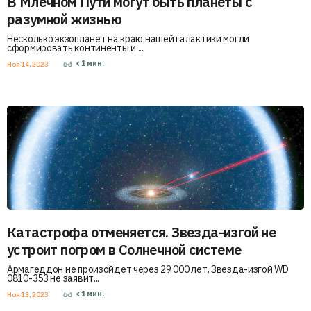
В Млечном Пути могут быть планеты с
разумной жизнью
Несколько экзопланет на краю нашей галактики могли
сформировать континенты и ...
< 1
мин.
Ноя 14, 2023
Катастрофа отменяется. Звезда-изгой не
устроит погром в Солнечной системе
Армагеддон не произойдет через 29 000 лет. Звезда-изгой WD
0810-353 не заявит...
< 1
мин.
Ноя 13, 2023