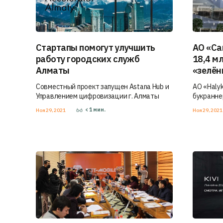
Стартапы помогут улучшить
АО «Са
работу городских служб
18,4 м
Алматы
«зелёны
Совместный проект запущен Astana Hub и
АО «Halyk
Управлением цифровизации г. Алматы
букранне
< 1
мин.
Ноя 29, 2021
Ноя 29, 202