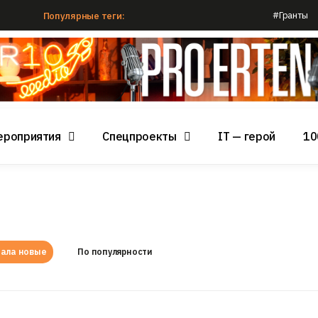
#Гранты
Популярные теги:
ероприятия
Спецпроекты
IT — герой
10
ала новые
По популярности