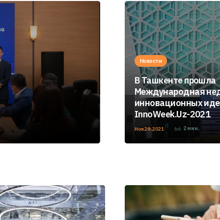
Новости
В Ташкенте прошла
Международная не
инновационных ид
InnoWeek.Uz-2021
2
мин.
Ноя 29, 2021