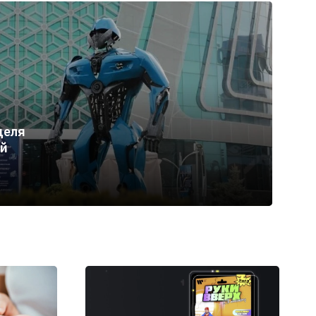
деля
ей