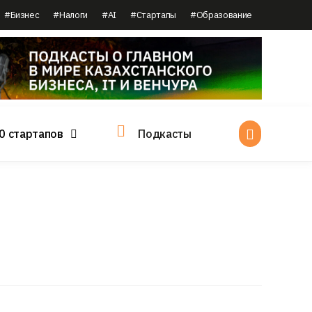
#Бизнес
#Налоги
#AI
#Стартапы
#Образование
0 стартапов
Подкасты