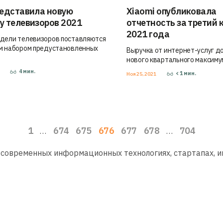
редставила новую
Xiaomi опубликовала
у телевизоров 2021
отчетность за третий 
2021 года
дели телевизоров поставляются
м набором предустановленных
Выручка от интернет-услуг д
нового квартального максиму
4
мин.
1
< 1
мин.
Ноя 25, 2021
1
674
675
676
677
678
704
…
…
 современных информационных технологиях, стартапах, 