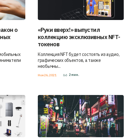
закон о
«Руки вверх!» выпустил
ьных
коллекцию эксклюзивных NFT-
токенов
 мобильных
Коллекция NFT будет состоять из аудио,
риниматели
графических объектов, а также
необычны...
2
мин.
Ноя 26, 2021