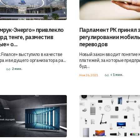
мрук-Энерго» привлекло
Парламент РК принял 
лрд тенге, размеcтив
регулировании мобил
е» о...
переводов
 Finance» выступило в качестве
Новый закон вводит понятие
ра и ведущего организатора ра...
платежей, за которые предп
буд...
2
мин.
1
< 1
мин.
Ноя 26, 2021