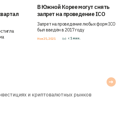
В Южной Корее могут снять
квартал
запрет на проведение ICO
Запрет на проведение любых форм ICO
был введён в 2017 году
остигла
ма
< 1
мин.
Ноя 25, 2021
инвестициях и криптовалютных рынков