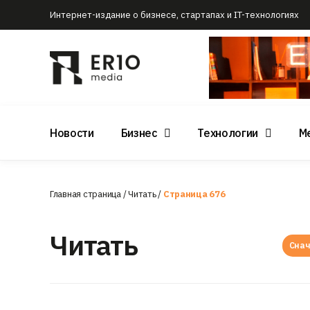
Интернет-издание о бизнесе, стартапах и IT-технологиях
Новости
Бизнес
Технологии
М
Главная страница
/
Читать
/
Страница 676
Читать
Снач