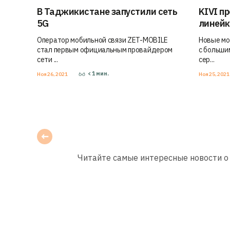
В Таджикистане запустили сеть
KIVI п
5G
линейк
Оператор мобильной связи ZET-MOBILE
Новые мо
стал первым официальным провайдером
с больши
сети ...
сер...
< 1
мин.
Ноя 26, 2021
Ноя 25, 202
Читайте самые интересные новости о