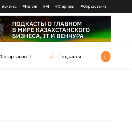
#Бизнес
#Налоги
#AI
#Стартапы
#Образование
0 стартапов
Подкасты