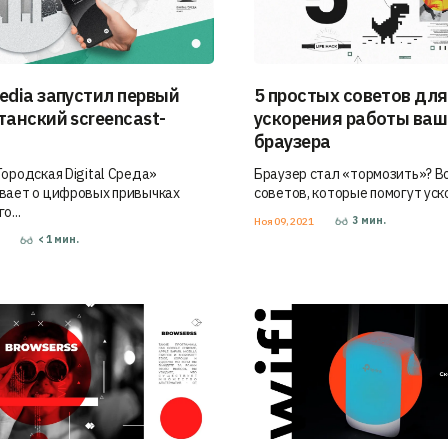
edia запустил первый
5 простых советов для
танский screencast-
ускорения работы ваш
браузера
Городская Digital Среда»
Браузер стал «тормозить»? В
вает о цифровых привычках
советов, которые помогут уско
о...
3
мин.
Ноя 09, 2021
< 1
мин.
1