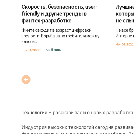
Скорость, безопасность, user-
Лучшие
friendly и другие тренды в
которы
финтех-разработке
не сл
Финтех входит в возраст цифровой
Не все б
зрелости. Борьба за потребителя между
Интернет
класси...
Ноя 02, 202
5
мин.
Ноя 04, 2021
Технологии – рассказываем о новых разработка
Индустрия высоких технологий сегодня развив