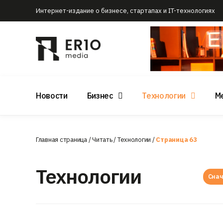
Интернет-издание о бизнесе, стартапах и IT-технологиях
Новости
Бизнес
Технологии
М
Главная страница
/
Читать
/
Технологии
/
Страница 63
Технологии
Снач