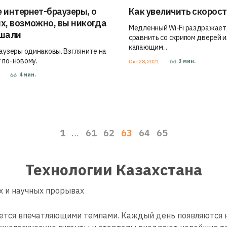
 интернет-браузеры, о
Как увеличить скорост
х, возможно, вы никогда
Медленный Wi-Fi раздражает,
ышали
сравнить со скрипом дверей 
капающим...
раузеры одинаковы. Взгляните на
 по-новому.
3
мин.
Окт 28, 2021
4
мин.
1
1
61
62
63
64
65
…
Технологии Казахстана
х и научных прорывах
ается впечатляющими темпами. Каждый день появляются