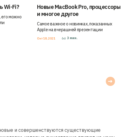
ь Wi-Fi?
Новые MacBook Pro, процессоры
и многое другое
 его можно
или
Самое важное о новинках, показанных
Apple на вчерашней презентации
3
мин.
Окт 18, 2021
 новые и совершенствуются существующие