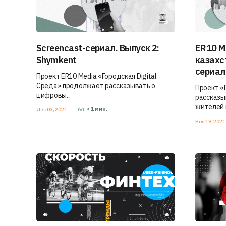
Screencast-сериал. Выпуск 2:
ER10 M
Shymkent
казахс
сериал
Проект ER10 Media «Городская Digital
Среда» продолжает рассказывать о
Проект «
цифровы...
рассказы
жителей г
< 1
мин.
Дек 03, 2021
Ноя 18, 202