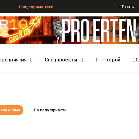
#Гранты
Популярные теги:
ероприятия
Спецпроекты
IT — герой
10
ала новые
По популярности