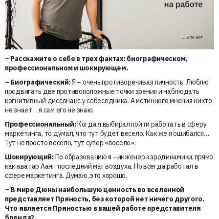
– Расскажите о себе в трех фактах: биографическом,
профессиональном и шокирующем.
– Биографический:
Я – очень противоречивая личность. Люблю
продвигать две противоположные точки зрения и наблюдать
когнитивный диссонанс у собеседника. А истинного мнения никто
не знает… я сам его не знаю.
Профессиональный:
Когда я выбирал пойти работать в сферу
маркетинга, то думал, что тут будет весело. Как же я ошибался…
Тут не просто весело, тут супер «весело».
Шокирующий:
По образованию я –инженер аэродинамики, прямо
как аватар Аанг, последний маг воздуха. Но всегда работал в
сфере маркетинга. Думаю, это хорошо.
– В мире Дюны наибольшую ценность во вселенной
представляет Пряность, без которой нет ничего другого.
Что является Пряностью в вашей работе представителя
бренда?