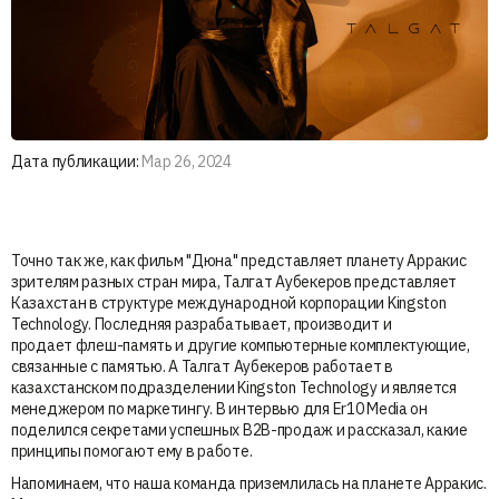
Дата публикации:
Мар 26, 2024
Точно так же, как фильм "Дюна" представляет планету Арракис
зрителям разных стран мира, Талгат Аубекеров представляет
Казахстан в структуре международной корпорации Kingston
Technology. Последняя разрабатывает, производит и
продает флеш-память и другие компьютерные комплектующие,
связанные с памятью. А Талгат Аубекеров работает в
казахстанском подразделении Kingston Technology и является
менеджером по маркетингу. В интервью для Er10 Media он
поделился секретами успешных B2B-продаж и рассказал, какие
принципы помогают ему в работе.
Напоминаем, что наша команда приземлилась на планете Арракис.