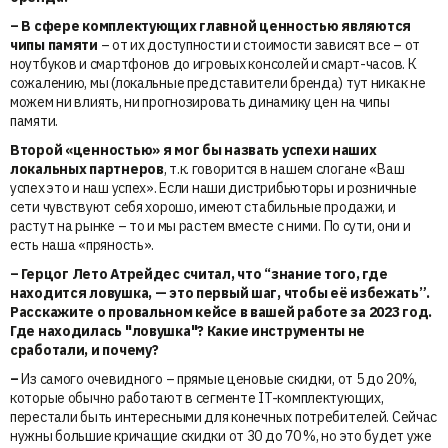
–
В сфере комплектующих главной ценностью являются
чипы памяти
– от их доступности и стоимости зависят все – от
ноутбуков и смартфонов до игровых консолей и смарт-часов. К
сожалению, мы (локальные представители бренда) тут никак не
можем ни влиять, ни прогнозировать динамику цен на чипы
памяти.
Второй «ценностью» я мог бы назвать успехи наших
локальных партнеров
, т.к. говорится в нашем слогане «Ваш
успех это и наш успех». Если наши дистрибьюторы и розничные
сети чувствуют себя хорошо, имеют стабильные продажи, и
растут на рынке – то и мы растем вместе с ними. По сути, они и
есть наша «пряность».
–
Герцог Лето Атрейдес считал, что “знание того, где
находится ловушка, — это первый шаг, чтобы её избежать”.
Расскажите о провальном кейсе в вашей работе за 2023 год.
Где находилась "ловушка"? Какие инструменты не
сработали, и почему?
–
Из самого очевидного – прямые ценовые скидки, от 5 до 20%,
которые обычно работают в сегменте IT-комплектующих,
перестали быть интересными для конечных потребителей. Сейчас
нужны большие кричащие скидки от 30 до 70 %, но это будет уже