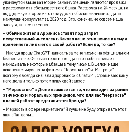
упомянутой выше категории самым успешным являются продажи
в рассрочку от небезызвестного банка. Рассрочка на 24 месяца, на
поддержку которой мы стали уделять больше внимания, дала
наилучший результат за 2023 год. Это, конечно, не совсем наша
заслуга, но тем не менее.
– Обычно жители Арракиса ставят под запрет
искусственный интеллект. Каково ваше отношение к нему и
применяете ли вы его в своей работе? Если да, то как?
–
Иногда прошу ChatGPT написать за меня письмо на официальном
бизнес-языке. Очень интересно, когда он от себя начинает
накидывать некоторые абзацы в тему письма. В целом, наше
поколение выросло на фильмах “Терминатор” и “Матрица”,
поэтому я всегда сначала здороваюсь с ChatGPT, спрашиваю как у
него дела и только потом пишу свой запрос.
– "Мерзостью" в Дюне называется то, что выходит за рамки
этических и моральных принципов. Что для вас "Мерзость"
в вашей работе представителя бренда?
–
Мерзость в сфере маркетинга? Я лучше не буду открывать этот
ящик Пандоры…