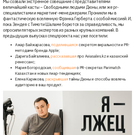
Мы созвали экстренное совещание с представителями
величайшей касты – Свободными людьми Дюны, или же pr-
специалистами и маркетинг-менеджерами. Проникли мы в
фантастическую вселенную Фрэнка Герберта с особой миссией. И,
пока Зендея с Тимоти Шаламе борются за справедливость, мы
опросили пятерых экспертов из разных крупных компаний. В
предыдущих выпусках спецпроекта нас уже посетили:
Ажар Байжарасова,
поделившаяся
секретом виральности и PR-
методами бренда Apple;
Дарига Байгалиева,
рассказавшая
про Aviasales.kz и казахский
ренессанс;
Мария Богородская,
сообщившая
о PR-секретах Parimatch
Казахстан и новых пиар-тенденциях;
Елена Карикова,
раскрывшая
тайны Дюны и способы вовлечь
аудиторию в ваш продукт.