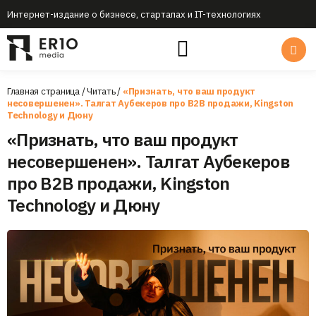
Интернет-издание о бизнесе, стартапах и IT-технологиях
Главная страница
/
Читать
/
«Признать, что ваш продукт
несовершенен». Талгат Аубекеров про B2B продажи, Kingston
Technology и Дюну
«Признать, что ваш продукт
несовершенен». Талгат Аубекеров
про B2B продажи, Kingston
Technology и Дюну