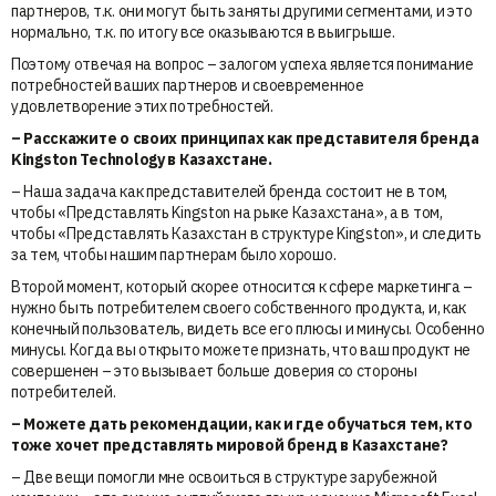
партнеров, т.к. они могут быть заняты другими сегментами, и это
нормально, т.к. по итогу все оказываются в выигрыше.
Поэтому отвечая на вопрос – залогом успеха является понимание
потребностей ваших партнеров и своевременное
удовлетворение этих потребностей.
⁠– Расскажите о своих принципах как представителя бренда
Kingston Technology
в Казахстане.
– Наша задача как представителей бренда состоит не в том,
чтобы «Представлять Kingston на рыке Казахстана», а в том,
чтобы «Представлять Казахстан в структуре Kingston», и следить
за тем, чтобы нашим партнерам было хорошо.
Второй момент, который скорее относится к сфере маркетинга –
нужно быть потребителем своего собственного продукта, и, как
конечный пользователь, видеть все его плюсы и минусы. Особенно
минусы. Когда вы открыто можете признать, что ваш продукт не
совершенен – это вызывает больше доверия со стороны
потребителей.
– Можете дать рекомендации, как и где обучаться тем, кто
тоже хочет представлять мировой бренд в Казахстане?
– Две вещи помогли мне освоиться в структуре зарубежной